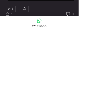
1
1
0
Write a comment...
WhatsApp
About
Dobrodošli u “BRZI FIT START” ova grupa i
program koji se
...
Read more
nesovic62@gmail.com
Politika privatnosti
©2024 BY GORDAN NEŠOVIĆ, BEOGRAD